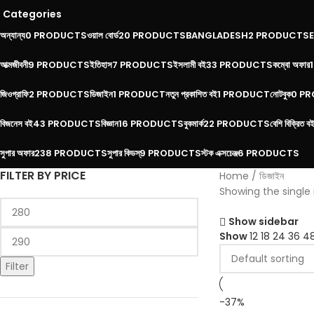
Categories
অন্যান্য
0 PRODUCTS
ওয়াল বোর্ড
20 PRODUCTS
BANGLADESH
2 PRODUCTS
আত্মজীবনী
9 PRODUCTS
ইতিহাস
7 PRODUCTS
ইসলামী বই
33 PRODUCTS
কম্বো অফার
জিওগ্রাফি
2 PRODUCTS
ডিজাইন
1 PRODUCT
নতুন প্রকাশিত বই
1 PRODUCT
নোটবুক
0 P
বিজনেস বই
43 PRODUCTS
বিজ্ঞান
16 PRODUCTS
বুকমার্ক
22 PRODUCTS
বেশি বিক্রিত ব
সুপার অফার
238 PRODUCTS
সুপার কিডস্
9 PRODUCTS
স্টক এক্সচেঞ্জ
6 PRODUCTS
FILTER BY PRICE
Home
ডিজাইন
Showing the single 
Show sidebar
Show
12
18
24
36
4
Filter
-37%