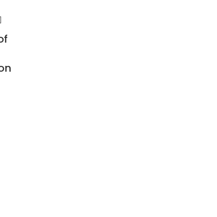
of
on