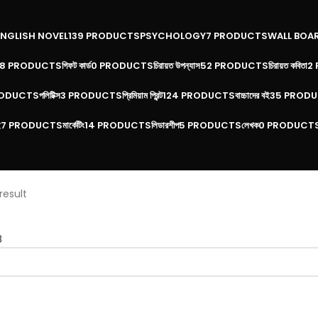
ENGLISH NOVEL
139 PRODUCTS
PSYCHOLOGY
7 PRODUCTS
WALL BOA
18 PRODUCTS
গিফট কার্ড
0 PRODUCTS
চিরায়ত উপন্যাস
52 PRODUCTS
চিরায়ত কবিতা
2
RODUCTS
পলিটিক্স
3 PRODUCTS
প্রিমিয়াম প্রিন্ট
124 PRODUCTS
বাচ্চাদের বই
35 PROD
ই
7 PRODUCTS
মার্কেটিং
14 PRODUCTS
লিডারশীপ
5 PRODUCTS
লেখক
0 PRODUCT
result
8