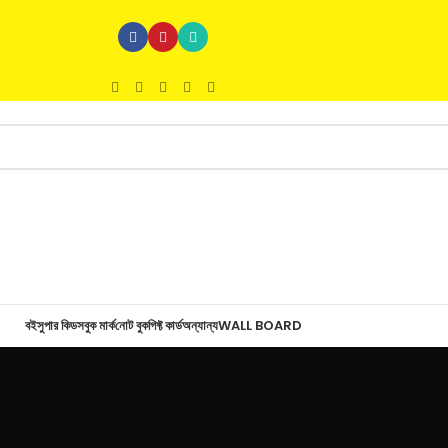
বই
সুপার কিডস
বুক মার্ক
নোট বুক
গিফ্ট কার্ড
অন্যান্য
WALL BOARD