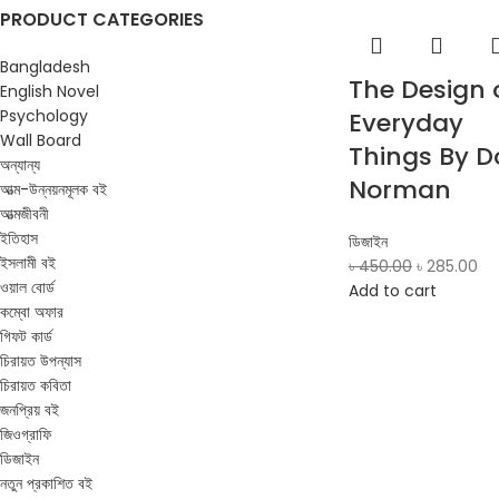
PRODUCT CATEGORIES
Bangladesh
The Design 
English Novel
Psychology
Everyday
Wall Board
Things By D
অন্যান্য
Norman
আত্ম-উন্নয়নমূলক বই
আত্মজীবনী
ইতিহাস
ডিজাইন
ইসলামী বই
৳
450.00
৳
285.00
ওয়াল বোর্ড
Add to cart
কম্বো অফার
গিফট কার্ড
চিরায়ত উপন্যাস
চিরায়ত কবিতা
জনপ্রিয় বই
জিওগ্রাফি
ডিজাইন
নতুন প্রকাশিত বই