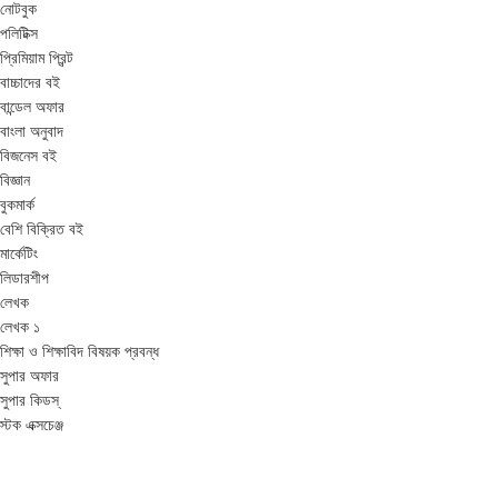
নোটবুক
পলিটিক্স
প্রিমিয়াম প্রিন্ট
বাচ্চাদের বই
বান্ডেল অফার
বাংলা অনুবাদ
বিজনেস বই
বিজ্ঞান
বুকমার্ক
বেশি বিক্রিত বই
মার্কেটিং
লিডারশীপ
লেখক
লেখক ১
শিক্ষা ও শিক্ষাবিদ বিষয়ক প্রবন্ধ
সুপার অফার
সুপার কিডস্
স্টক এক্সচেঞ্জ