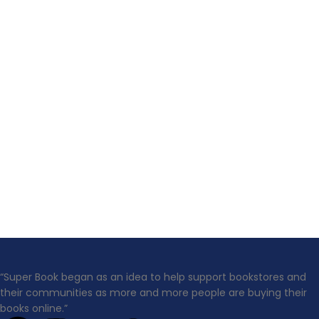
“Super Book began as an idea to help support bookstores and
their communities as more and more people are buying their
books online.”