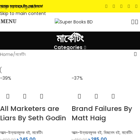
Skip to navigation
আপনার সন্তানেকে দিন সেরা উপহার!
Skip to main content
MENU
মার্কেটিং
Categories
Home
মার্কেটিং
-39%
-37%
All Marketers are
Brand Failures By
Liars By Seth Godin
Matt Haig
আত্ম-উন্নয়নমূলক বই
,
মার্কেটিং
আত্ম-উন্নয়নমূলক বই
,
বিজনেস বই
,
মার্কেটিং
৳
245.00
৳
285.00
৳
400.00
৳
450.00