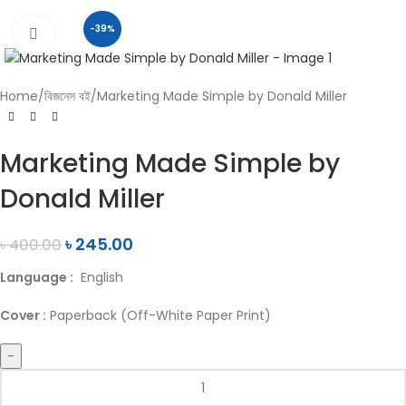
-39%
Click to enlarge
Home
বিজনেস বই
Marketing Made Simple by Donald Miller
Marketing Made Simple by
Donald Miller
৳
245.00
৳
400.00
Language :
English
Cover :
Paperback (Off-White Paper Print)