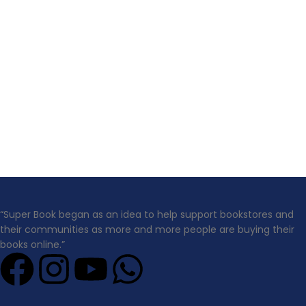
“Super Book began as an idea to help support bookstores and
their communities as more and more people are buying their
books online.”