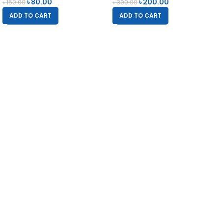
৳
80.00
৳
200.00
৳
150.00
৳
300.00
ADD TO CART
ADD TO CART