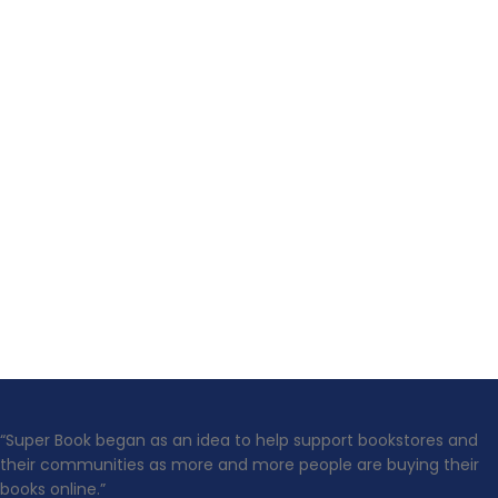
“Super Book began as an idea to help support bookstores and
their communities as more and more people are buying their
books online.”