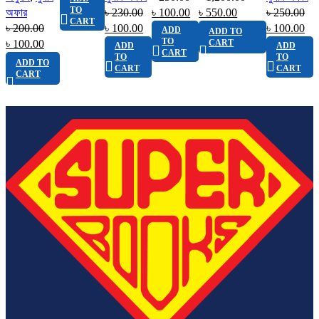
TO
অফার
৳
230.00
৳
100.00
৳
550.00
৳
250.00
CART
৳
200.00
৳
100.00
৳
100.00
ADD
ADD TO
TO
৳
100.00
CART
ADD
ADD
CART
TO
TO
ADD TO
CART
CART
CART