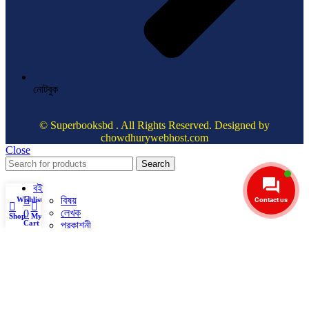
নোটবুক
© Superbooksbd . All Rights Reserved. Designed by
chowdhurywebhost.com
Close
Search
বই
বিষয়
Wishlist
Contact us
লেখক
0
Shop
My account
Cart
প্রকাশনী
সুপার অফার
ইসলামী বই
নতুন প্রকাশিত বই
শিক্ষা ও শিক্ষাবিদ বিষয়ক প্রবন্ধ
সুপার কিডস
বুক মার্ক