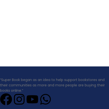
“Super Book began as an idea to help support bookstores and
their communities as more and more people are buying their
books online.”