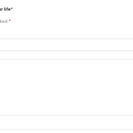
r life”
*
rked