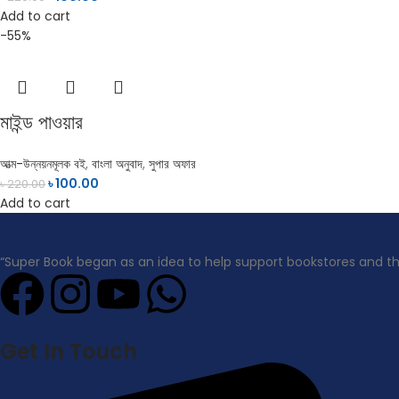
Add to cart
-55%
মাইন্ড পাওয়ার
আত্ম-উন্নয়নমূলক বই
,
বাংলা অনুবাদ
,
সুপার অফার
৳
100.00
৳
220.00
Add to cart
“Super Book began as an idea to help support bookstores and t
Get In Touch