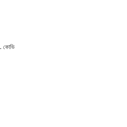
র. কোভি