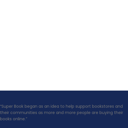
“Super Book began as an idea to help support bookstores and
their communities as more and more people are buying their
books online.”