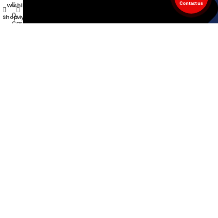
Contact us
Wishlist
0
Shop
My account
Cart
Contact Us
Popular Links