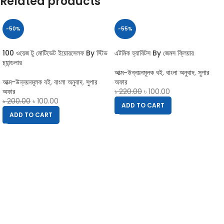
Related products
-50%
-55%
100 ওয়েজ টু মোটিভেট ইয়োরসেলফ By স্টিভ
এটমিক হ্যাবিটস By জেমস ক্লিয়ার
চ্যান্ডলার
আত্ম-উন্নয়নমূলক বই
,
বাংলা অনুবাদ
,
সুপার
আত্ম-উন্নয়নমূলক বই
,
বাংলা অনুবাদ
,
সুপার
অফার
অফার
৳
220.00
৳
100.00
৳
200.00
৳
100.00
ADD TO CART
ADD TO CART