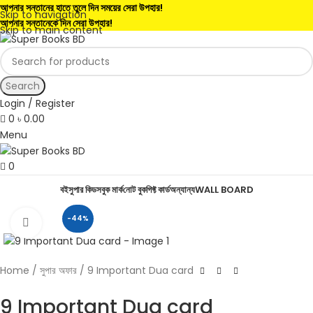
আপনার সন্তানের হাতে তুলে দিন সময়ের সেরা উপহার!
Skip to navigation
আপনার সন্তানেকে দিন সেরা উপহার!
Skip to main content
Search
Login / Register
0
৳
0.00
Menu
0
বই
সুপার কিডস
বুক মার্ক
নোট বুক
গিফ্ট কার্ড
অন্যান্য
WALL BOARD
-44%
Click to enlarge
Home
সুপার অফার
9 Important Dua card
9 Important Dua card