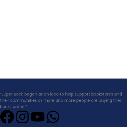
“Super Book began as an idea to help support bookstores and
their communities as more and more people are buying their
books online.”