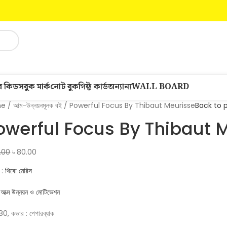
ার কিডস
বুক মার্ক
নোট বুক
গিফ্ট কার্ড
অন্যান্য
WALL BOARD
me
আত্ম-উন্নয়নমূলক বই
Powerful Focus By Thibaut Meurisse
Back to 
owerful Focus By Thibaut 
.00
৳
80.00
 :
থিবো মেরিস
:
আত্ম উন্নয়ন ও মোটিভেশন
 : 80, কভার : পেপারব্যাক