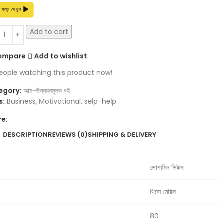
 পড়ে দেখুন
Add to cart
ompare
Add to wishlist
eople watching this product now!
egory:
আত্ম-উন্নয়নমূলক বই
s:
Business
,
Motivational
,
selp-help
re:
DESCRIPTION
REVIEWS (0)
SHIPPING & DELIVERY
ডোপামিন ডিটক্স
থিবো মেরিস
80