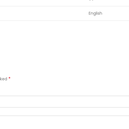
English
*
rked