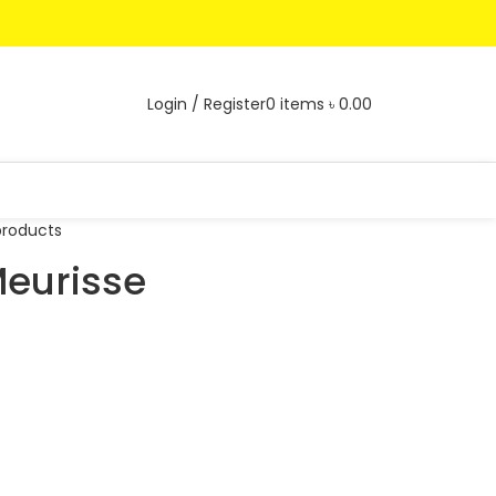
Login / Register
0
items
৳
0.00
products
Meurisse