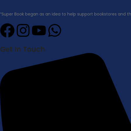
“Super Book began as an idea to help support bookstores and t
Get In Touch