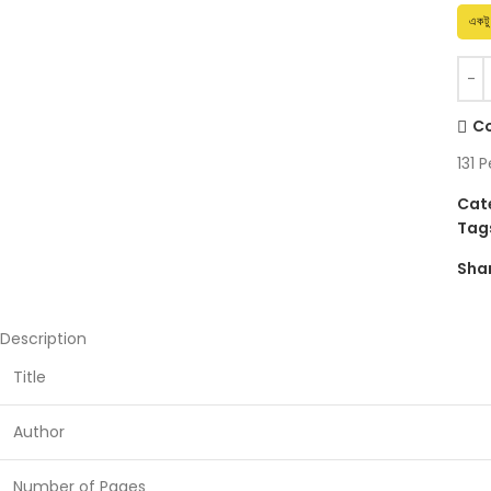
একটু
C
131
P
Cat
Tag
Sha
Description
Title
Author
Number of Pages