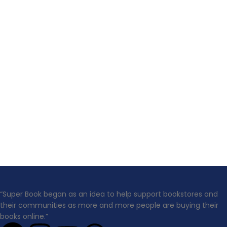
“Super Book began as an idea to help support bookstores and
their communities as more and more people are buying their
books online.”