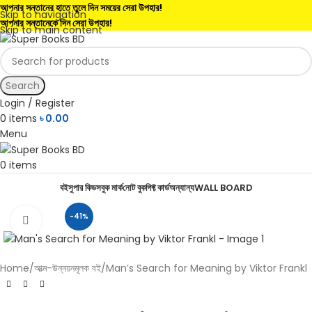
আপনার সন্তানের হাতে তুলে দিন সময়ের সেরা উপহার!
Skip to navigation
আপনার সন্তানেকে দিন সেরা উপহার!
Skip to main content
Search
Login / Register
0
items
৳
0.00
Menu
0
items
বই
সুপার কিডস
বুক মার্ক
নোট বুক
গিফ্ট কার্ড
অন্যান্য
WALL BOARD
-41%
Click to enlarge
Home
আত্ম-উন্নয়নমূলক বই
Man’s Search for Meaning by Viktor Frankl