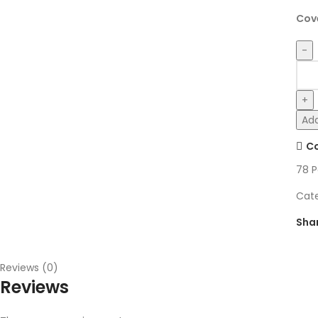
Cove
Add
C
78
P
Cate
Sha
Reviews (0)
Reviews