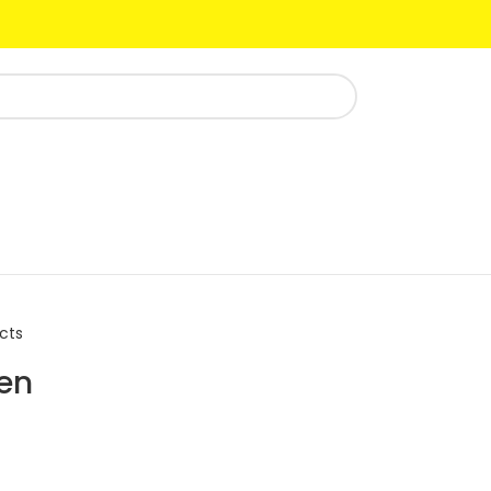
cts
een