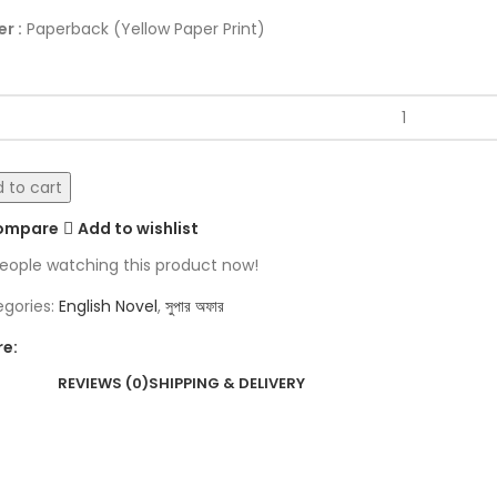
r :
Paperback (Yellow Paper Print)
 to cart
ompare
Add to wishlist
eople watching this product now!
gories:
English Novel
,
সুপার অফার
re:
REVIEWS (0)
SHIPPING & DELIVERY