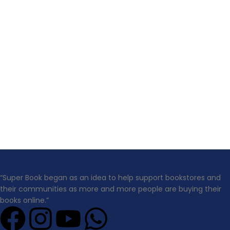
“Super Book began as an idea to help support bookstores and
their communities as more and more people are buying their
books online.”