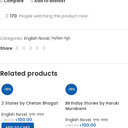
Compare
Add to wishlist
170
People watching this product now!
Categories:
English Novel
,
প্রিমিয়াম প্রিন্ট
Share:
Related products
-33%
-33%
2 States by Chetan Bhagat
Birthday Stories by Haruki
Murakami
English Novel
,
সুপার অফার
৳
100.00
English Novel
,
সুপার অফার
৳
150.00
৳
100.00
৳
150.00
ADD TO CART