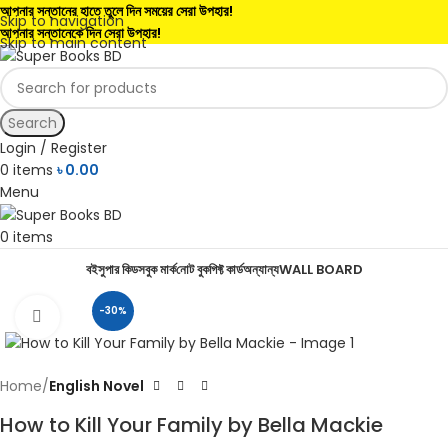
আপনার সন্তানের হাতে তুলে দিন সময়ের সেরা উপহার!
Skip to navigation
আপনার সন্তানেকে দিন সেরা উপহার!
Skip to main content
Search
Login / Register
0
items
৳
0.00
Menu
0
items
বই
সুপার কিডস
বুক মার্ক
নোট বুক
গিফ্ট কার্ড
অন্যান্য
WALL BOARD
-30%
Click to enlarge
Home
English Novel
How to Kill Your Family by Bella Mackie