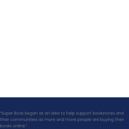
“Super Book began as an idea to help support bookstores and
their communities as more and more people are buying their
books online.”