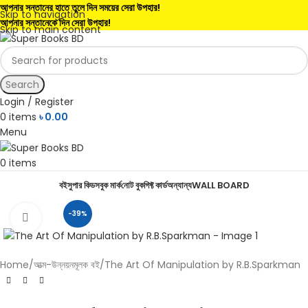
আপনার সন্তানের হাতে তুলে দিন সময়ের সেরা উপহার!
Skip to navigation
আপনার সন্তানেকে দিন সেরা উপহার!
Skip to main content
Search
Login / Register
0
items
৳
0.00
Menu
0
items
বই
সুপার কিডস
বুক মার্ক
নোট বুক
গিফ্ট কার্ড
অন্যান্য
WALL BOARD
-39%
Click to enlarge
Home
আত্ম-উন্নয়নমূলক বই
The Art Of Manipulation by R.B.Sparkman