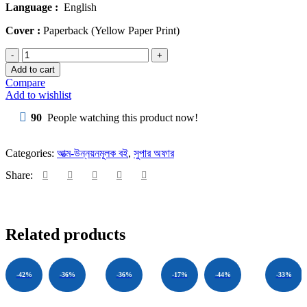
Language :
English
was:
is:
৳ 150.00.
৳ 100.00.
Cover :
Paperback (Yellow Paper Print)
The
Art
Add to cart
of
Compare
Thinking
Add to wishlist
Clearly
by
90
People watching this product now!
Rolf
Dobelli
quantity
Categories:
আত্ম-উন্নয়নমূলক বই
,
সুপার অফার
Share:
Related products
-42%
-36%
-36%
-17%
-44%
-33%