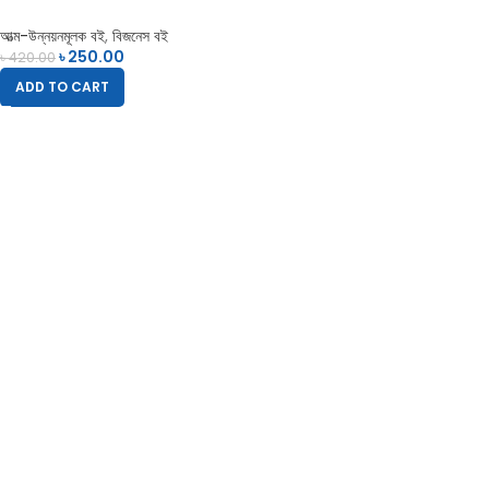
আত্ম-উন্নয়নমূলক বই
,
বিজনেস বই
৳
250.00
৳
420.00
ADD TO CART